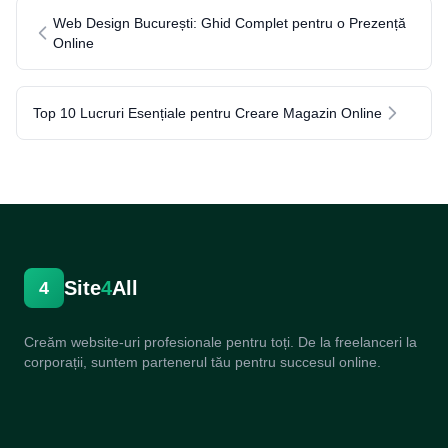
Web Design București: Ghid Complet pentru o Prezență
Online
Top 10 Lucruri Esențiale pentru Creare Magazin Online
Site
4
All
4
Creăm website-uri profesionale pentru toți. De la freelanceri la
corporații, suntem partenerul tău pentru succesul online.