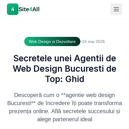
Site
4
All
4
•
Web Design si Dezvoltare
16 mai 2026
Secretele unei Agentii de
Web Design Bucuresti de
Top: Ghid
Descoperă cum o **agentie web design
Bucuresti** de încredere îți poate transforma
prezența online. Află secretele succesului și
alege partenerul ideal