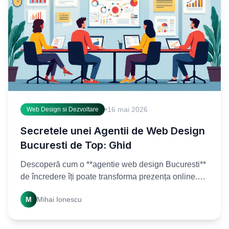
•
16 mai 2026
Web Design si Dezvoltare
Secretele unei Agentii de Web Design
Bucuresti de Top: Ghid
Descoperă cum o **agentie web design Bucuresti**
de încredere îți poate transforma prezența online.
Află secretele succesului și alege partenerul ideal
M
Mihai Ionescu