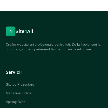
Site
4
All
4
Creăm website-uri profesionale pentru toți. De la freelanceri la
corporații, suntem partenerul tău pentru succesul online.
Servicii
Site de Prezentare
Magazine Online
Aplicații Web