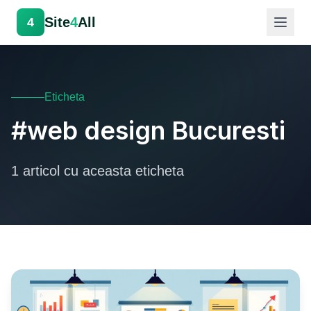
Site
4
All
4
Eticheta
#web design Bucuresti
1 articol cu aceasta eticheta