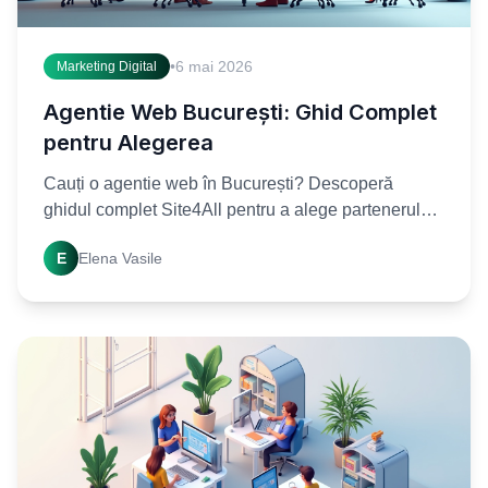
•
6 mai 2026
Marketing Digital
Agentie Web București: Ghid Complet
pentru Alegerea
Cauți o agentie web în București? Descoperă
ghidul complet Site4All pentru a alege partenerul
digital perfect. Începe-ți proiectul cu încredere și
E
Elena Vasile
obține