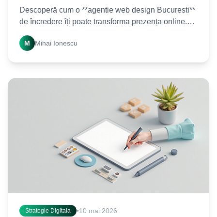
Descoperă cum o **agentie web design Bucuresti**
de încredere îți poate transforma prezența online.
Află secretele succesului și alege partenerul ideal
M
Mihai Ionescu
•
10 mai 2026
Strategie Digitala