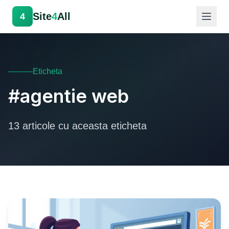
Site
4
All
4
Eticheta
#agentie web
13 articole cu aceasta eticheta