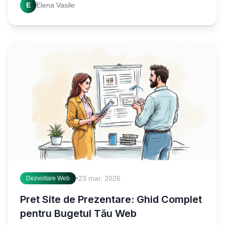
E
Elena Vasile
viziunea
•
23 mar. 2026
Dezvoltare Web
Pret Site de Prezentare: Ghid Complet
pentru Bugetul Tău Web