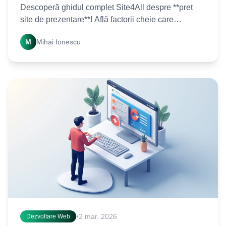
Descoperă ghidul complet Site4All despre **pret
site de prezentare**! Află factorii cheie care
influențează costurile și cum să obții un **site** de
M
Mihai Ionescu
succes.
•
2 mar. 2026
Dezvoltare Web