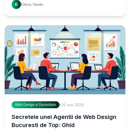
E
Elena Vasile
construiești
•
16 mai 2026
Web Design si Dezvoltare
Secretele unei Agentii de Web Design
Bucuresti de Top: Ghid