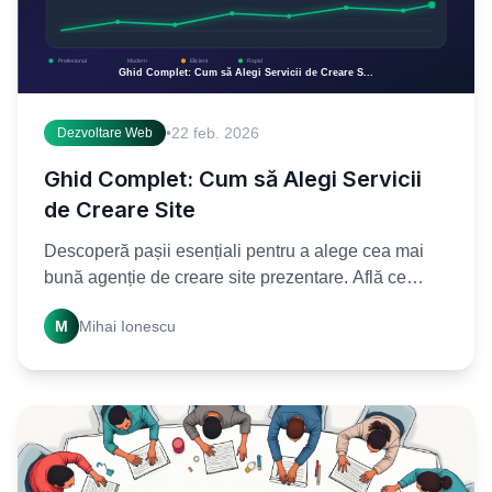
•
22 feb. 2026
Dezvoltare Web
Ghid Complet: Cum să Alegi Servicii
de Creare Site
Descoperă pașii esențiali pentru a alege cea mai
bună agenție de creare site prezentare. Află ce
criterii contează pentru a-ți construi o prezență
M
Mihai Ionescu
online