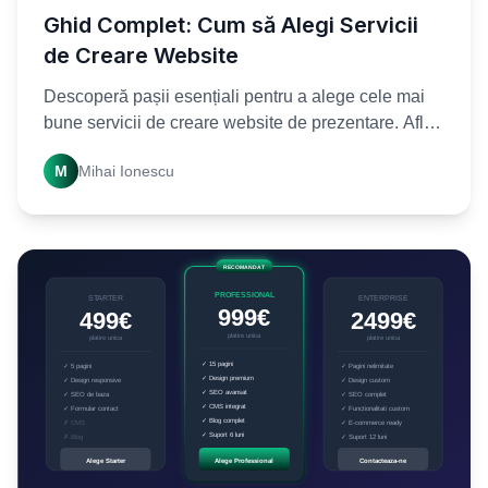
Ghid Complet: Cum să Alegi Servicii
de Creare Website
Descoperă pașii esențiali pentru a alege cele mai
bune servicii de creare website de prezentare. Află
cum să obții un website profesional care te
M
Mihai Ionescu
reprezintă