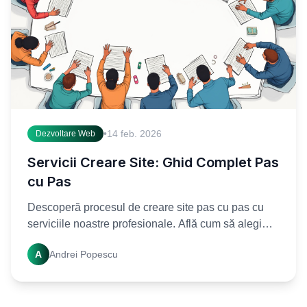
•
14 feb. 2026
Dezvoltare Web
Servicii Creare Site: Ghid Complet Pas
cu Pas
Descoperă procesul de creare site pas cu pas cu
serviciile noastre profesionale. Află cum să alegi
cele mai bune servicii creare site web pentru
A
Andrei Popescu
afacerea ta