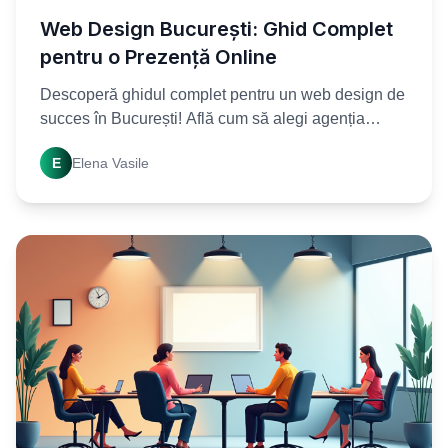
Web Design București: Ghid Complet
pentru o Prezență Online
Descoperă ghidul complet pentru un web design de
succes în București! Află cum să alegi agenția
potrivită și să-ți optimizezi prezența online.
E
Elena Vasile
Contactează