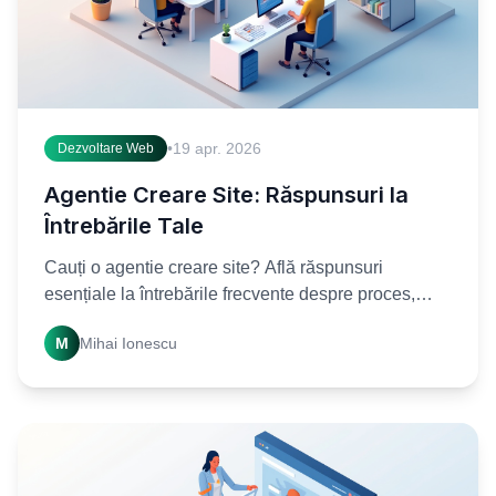
•
19 apr. 2026
Dezvoltare Web
Agentie Creare Site: Răspunsuri la
Întrebările Tale
Cauți o agentie creare site? Află răspunsuri
esențiale la întrebările frecvente despre proces,
costuri și beneficii. Contactează-ne pentru un site
M
Mihai Ionescu
profesional!