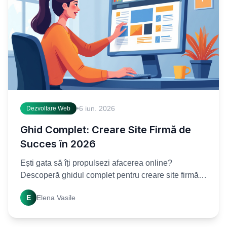
•
6 iun. 2026
Dezvoltare Web
Ghid Complet: Creare Site Firmă de
Succes în 2026
Ești gata să îți propulsezi afacerea online?
Descoperă ghidul complet pentru creare site firmă,
compară opțiuni și alege soluția ideală pentru
E
Elena Vasile
prezența ta