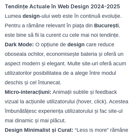
Tendințe Actuale în Web Design 2024-2025
Lumea
design
-ului web este în continuă evoluție.
Pentru a rămâne relevant în piața din
București
,
este bine să fii la curent cu cele mai noi tendințe.
Dark Mode:
O opțiune de
design
care reduce
oboseala ochilor, economisește bateria și oferă un
aspect modern și elegant. Multe site-uri oferă acum
utilizatorilor posibilitatea de a alege între modul
deschis și cel întunecat.
Micro-interacțiuni:
Animații subtile și feedback
vizual la acțiunile utilizatorului (hover, click). Acestea
îmbunătățesc experiența utilizatorului și fac site-ul
mai dinamic și mai plăcut.
Design Minimalist și Curat:
“Less is more” rămâne