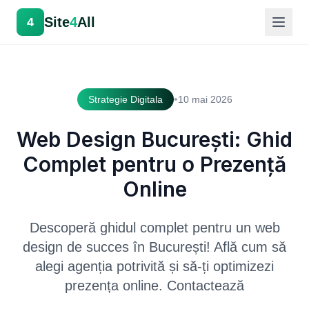
Site
4
All
4
•
Strategie Digitala
10 mai 2026
Web Design București: Ghid
Complet pentru o Prezență
Online
Descoperă ghidul complet pentru un web
design de succes în București! Află cum să
alegi agenția potrivită și să-ți optimizezi
prezența online. Contactează