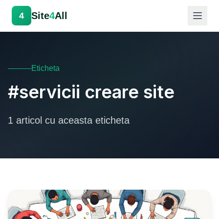
Site
4
All
4
Eticheta
#servicii creare site
1 articol cu aceasta eticheta