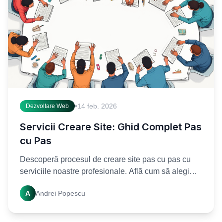
•
14 feb. 2026
Dezvoltare Web
Servicii Creare Site: Ghid Complet Pas
cu Pas
Descoperă procesul de creare site pas cu pas cu
serviciile noastre profesionale. Află cum să alegi
cele mai bune servicii creare site web pentru
A
Andrei Popescu
afacerea ta