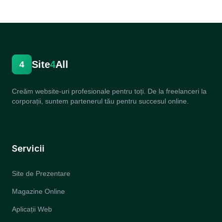
Site
4
All
4
Creăm website-uri profesionale pentru toți. De la freelanceri la
corporații, suntem partenerul tău pentru succesul online.
Servicii
Site de Prezentare
Magazine Online
Aplicații Web