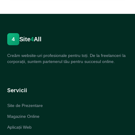
Site
4
All
4
Creăm website-uri profesionale pentru toți. De la freelanceri la
corporații, suntem partenerul tău pentru succesul online.
Servicii
Site de Prezentare
Magazine Online
Aplicații Web