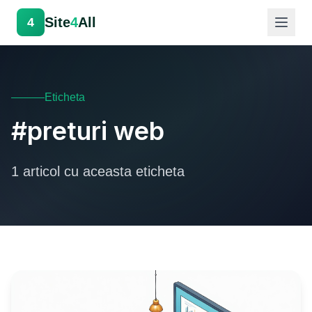
Site
4
All
4
Eticheta
#preturi web
1 articol cu aceasta eticheta