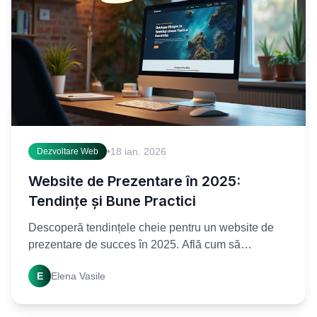
•
18 ian. 2026
Dezvoltare Web
Website de Prezentare în 2025:
Tendințe și Bune Practici
Descoperă tendințele cheie pentru un website de
prezentare de succes în 2025. Află cum să
optimizezi prezența ta online și să atragi mai mulți
E
Elena Vasile
clienți.