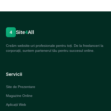
Site
4
All
4
Creăm website-uri profesionale pentru toți. De la freelanceri la
corporații, suntem partenerul tău pentru succesul online.
Servicii
Site de Prezentare
Magazine Online
Aplicații Web