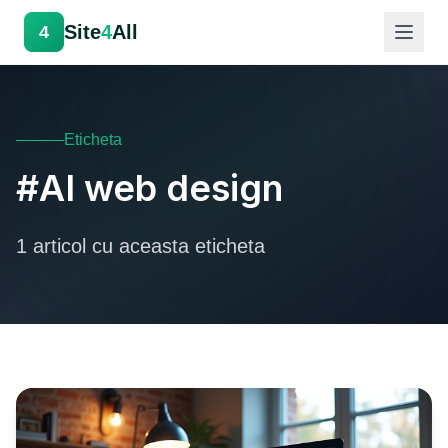
Site
4
All
4
Eticheta
#AI web design
1 articol cu aceasta eticheta